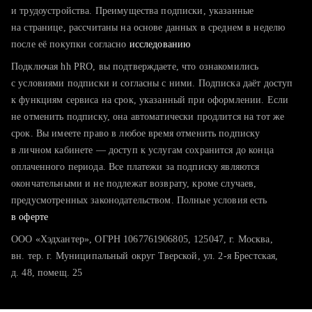
тратите много времени на поиск и вручную поднимаете
и трудоустройства. Преимущества подписки, указанные
резюме
на странице, рассчитаны на основе данных в среднем в неделю
после её покупки согласно
хотите сравнить себя с конкурентами и оценить шансы
исследованию
Подключая hh PRO, вы подтверждаете, что ознакомились
с условиями подписки и согласны с ними. Подписка даёт доступ
к функциям сервиса на срок, указанный при оформлении. Если
не отменить подписку, она автоматически продлится на тот же
срок. Вы имеете право в любое время отменить подписку
в личном кабинете — доступ к услугам сохранится до конца
оплаченного периода. Все платежи за подписку являются
окончательными и не подлежат возврату, кроме случаев,
предусмотренных законодательством. Полные условия есть
в оферте
ООО «Хэдхантер», ОГРН 1067761906805, 125047, г. Москва,
вн. тер. г. Муниципальный округ Тверской, ул. 2-я Брестская,
д. 48, помещ. 25