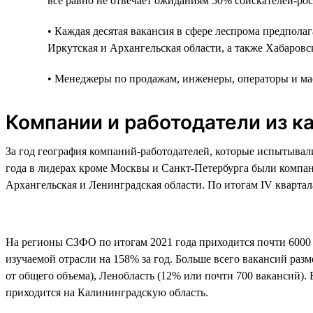
всё равно не отвечает ожиданиям 50% соискателей-рос
• Каждая десятая вакансия в сфере леспрома предпола
Иркутская и Архангельская области, а также Хабаровс
• Менеджеры по продажам, инженеры, операторы и мас
Компании и работодатели из к
За год география компаний-работодателей, которые испытывали
года в лидерах кроме Москвы и Санкт-Петербурга были компани
Архангельская и Ленинградская области. По итогам IV кварта
На регионы СЗФО по итогам 2021 года приходится почти 6000 
изучаемой отрасли на 158% за год. Больше всего вакансий раз
от общего объема), Ленобласть (12% или почти 700 вакансий)
приходится на Калининградскую область.