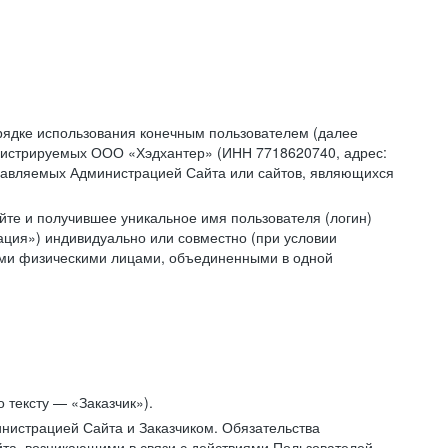
рядке использования конечным пользователем (далее
администрируемых ООО «Хэдхантер» (ИНН 7718620740, адрес:
 управляемых Администрацией Сайта или сайтов, являющихся
йте и получившее уникальное имя пользователя (логин)
ация») индивидуально или совместно (при условии
гими физическими лицами, объединенными в одной
 тексту — «Заказчик»).
нистрацией Сайта и Заказчиком. Обязательства
та, возникающими в связи с действиями Пользователей