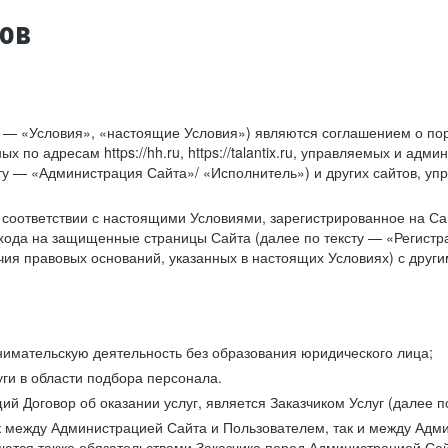
тов
у — «Условия», «настоящие Условия») являются соглашением о по
х по адресам https://hh.ru, https://talantix.ru, управляемых и 
тексту — «Администрация Сайта»/ «Исполнитель») и других сайтов,
соответствии с настоящими Условиями, зарегистрированное на Са
хода на защищенные страницы Сайта (далее по тексту — «Регистр
ия правовых оснований, указанных в настоящих Условиях) с дру
имательскую деятельность без образования юридического лица;
ги в области подбора персонала.
 Договор об оказании услуг, является Заказчиком Услуг (далее по
к между Администрацией Сайта и Пользователем, так и между Адми
ются также обязательствами Заказчика перед Администрацией Сай