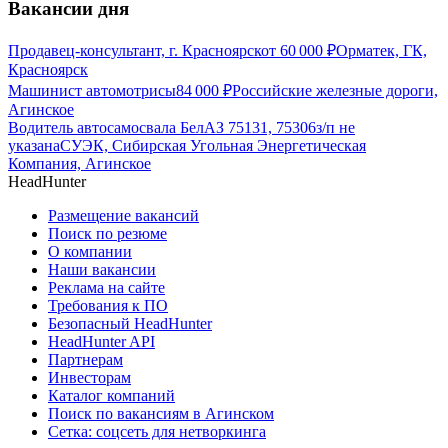
Вакансии дня
Продавец-консультант, г. Красноярск
от
60 000
₽
Орматек, ГК,
Красноярск
Машинист автомотрисы
84 000
₽
Российские железные дороги,
Агинское
Водитель автосамосвала БелАЗ 75131, 75306
з/п не
указана
СУЭК, Сибирская Угольная Энергетическая
Компания, Агинское
HeadHunter
Размещение вакансий
Поиск по резюме
О компании
Наши вакансии
Реклама на сайте
Требования к ПО
Безопасный HeadHunter
HeadHunter API
Партнерам
Инвесторам
Каталог компаний
Поиск по вакансиям в Агинском
Сетка: соцсеть для нетворкинга