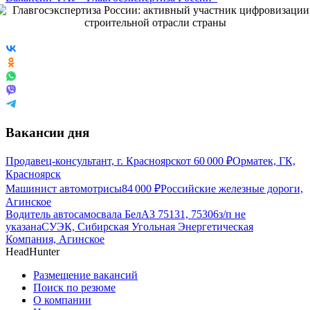
Вакансии дня
Продавец-консультант, г. Красноярск
от
60 000
₽
Орматек, ГК,
Красноярск
Машинист автомотрисы
84 000
₽
Российские железные дороги,
Агинское
Водитель автосамосвала БелАЗ 75131, 75306
з/п не
указана
СУЭК, Сибирская Угольная Энергетическая
Компания, Агинское
HeadHunter
Размещение вакансий
Поиск по резюме
О компании