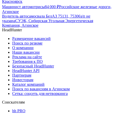
Красноярск
Машинист автомотрисы
84 000
₽
Российские железные дороги,
Агинское
Водитель автосамосвала БелАЗ 75131, 75306
з/п не
указана
СУЭК, Сибирская Угольная Энергетическая
Компания, Агинское
HeadHunter
Размещение вакансий
Поиск по резюме
О компании
Наши вакансии
Реклама на сайте
Требования к ПО
Безопасный HeadHunter
HeadHunter API
Партнерам
Инвесторам
Каталог компаний
Поиск по вакансиям в Агинском
Сетка: соцсеть для нетворкинга
Соискателям
hh PRO