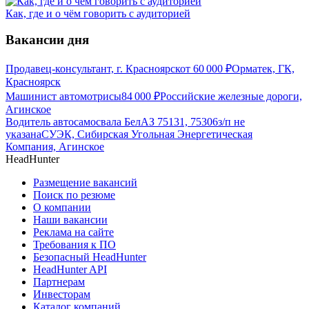
Как, где и о чём говорить с аудиторией
Вакансии дня
Продавец-консультант, г. Красноярск
от
60 000
₽
Орматек, ГК,
Красноярск
Машинист автомотрисы
84 000
₽
Российские железные дороги,
Агинское
Водитель автосамосвала БелАЗ 75131, 75306
з/п не
указана
СУЭК, Сибирская Угольная Энергетическая
Компания, Агинское
HeadHunter
Размещение вакансий
Поиск по резюме
О компании
Наши вакансии
Реклама на сайте
Требования к ПО
Безопасный HeadHunter
HeadHunter API
Партнерам
Инвесторам
Каталог компаний