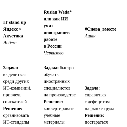
Rusian Weda*
или как ИИ
IT stand-up
учит
Яндекс ×
#Снова_вместе
иностранцев
Акустика
Ашан
работе
Яндекс
в России
Черкизово
Задача:
Задача:
быстро
выделиться
обучать
среди других
иностранных
ИТ-компаний,
специалистов
Задача:
привлечь
на производстве
справиться
соискателей
Решение:
с дефицитом
Решение:
конвертировать
на рынке труда
организовать
учебные
Решение:
ИТ-стендапы
материалы
постараться