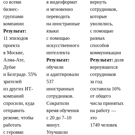
со всеми
в видеоформат
вернуть
бизнес-
и мгновенно
сотрудников,
группами
переводить
которые
компании
на иностранные
уволились,
Результат:
языки
с помощью
11 эпизодов
с помощью
разных
проекта
искусственного
способов
в Москве,
интеллекта
коммуникации
Алма-Ате,
Результат:
Результат:
доля
Дубае
обучили
вернувшихся
и Белграде. 55%
и адаптировали
сотрудников
зрителей
537
за год
из других ИТ-
иностранных
составила 16%
компаний
сотрудников.
от общего
спросили, куда
Сократили
числа принятых
отправить
время обучения
на работу —
резюме, чтобы
с 20 до 7–10
это
работать
минут.
1749 человек
с героями
Улучшили