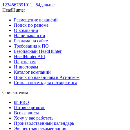
1
2
3
4
5
6
7
8
9
10
11
...
54
дальше
HeadHunter
Размещение вакансий
Поиск по резюме
О компании
Наши вакансии
Реклама на сайте
Требования к ПО
Безопасный HeadHunter
HeadHunter API
Партнерам
Инвесторам
Каталог компаний
Поиск по вакансиям в Агинском
Сетка: соцсеть для нетворкинга
Соискателям
hh PRO
Готовое резюме
Все сервисы
Хочу у вас работать
Производственный календарь
Экспертная рекомендация