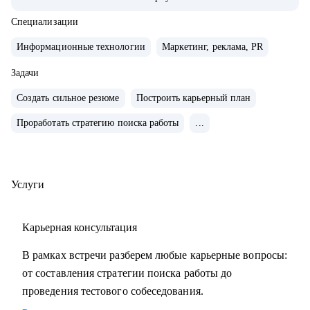
• Внедряю использование данных, как продукт.
• Провел более 700 консультаций на карьерные и
Специализации
менеджерские темы.
Информационные технологии
Маркетинг, реклама, PR
• Вместе с подопечными составили более 300 резюме для
РФ и Европы.
Задачи
• Мои клиенты нашли работу в Авито, Яндекс, Ozon,
Создать сильное резюме
Построить карьерный план
Revolut, Nvidia, Simple Club и др.
Проработать стратегию поиска работы
...
С чем помогу:
• с подготовкой к найму в зарубежную и российскую
команду
Услуги
• с переходом в IT, профориентацией и выстраиванием
карьерного плана
Карьерная консультация
• консультирую команды для развития бизнесов
• с подготовкой к техническим собеседованиям.
В рамках встречи разберем любые карьерные вопросы:
от составления стратегии поиска работы до
Кому могу помочь:
проведения тестового собеседования.
• проконсультирую проджект менеджеров, продакт