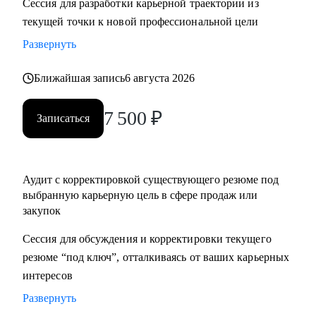
Сессия для разработки карьерной траектории из
нетворкинг для построения карьеры на текущей позиции и
текущей точки к новой профессиональной цели
на внешнем рынке.
Развернуть
• Успешные смены работы моих менти: Авито, Mars,
Henkel, BIC, Royal Canin, Яндекс, Beiersdorf, Danone.
Ближайшая запись
6 августа 2026
С чем помогу:
7 500
₽
Записаться
• Оценка текущего положения и совместный поиск разных
сценариев развития карьеры и компетенций
• Создание детального плана развития в продажах и
Аудит с корректировкой существующего резюме под
закупках, в том числе для перехода в другие сегменты
выбранную карьерную цель в сфере продаж или
• Составление резюме или корректировка существующего
закупок
(это ваша история, поэтому лучше, если автор вы)
• Подготовка к собеседованию на разных этапах (рекрутер,
Сессия для обсуждения и корректировки текущего
внутренний HR, нанимающий менеджер, руководитель
резюме “под ключ”, отталкиваясь от ваших карьерных
компании - разные подходы)
интересов
• Репетиция собеседования по разным этапам, с учетом
Развернуть
специфики собеседника