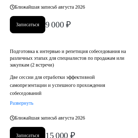
• Помощь в подготовке к прохождению тестирования SHL
Ближайшая запись
6 августа 2026
• Корректировка и продвижение профиля в LinkedIn.
9 000
₽
Записаться
Кому могу помочь:
Начинающим и опытным специалистам в областях:
• продаж и закупок FMCG
Подготовка к интервью и репетиция собеседования на
• B2B продажи и закупки (услуги, товары)
различных этапах для специалистов по продажам или
• маркетплейсы.
закупкам (2 встречи)
Две сессии для отработки эффективной
самопрезентации и успешного прохождения
собеседований
Развернуть
Ближайшая запись
6 августа 2026
15 000
₽
Записаться