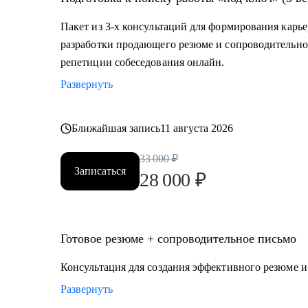
декрета, возраст 45+ и др.)
Пакет из 3-х консультаций для формирования карье
Кому могу помочь:
разработки продающего резюме и сопроводительно
Топ-менеджерам, руководителям и экспертам из отра
репетиции собеседования онлайн.
• строительство, промышленность, производство нефт
Развернуть
• закупки, cнабжение, логистика, ВЭД;
• продажи, HoReCa;
• административное управление;
Ближайшая запись
11 августа 2026
• HR, психология, образование.
33 000
₽
Записаться
28 000
₽
Готовое резюме + сопроводительное письмо
Консультация для создания эффективного резюме 
Развернуть