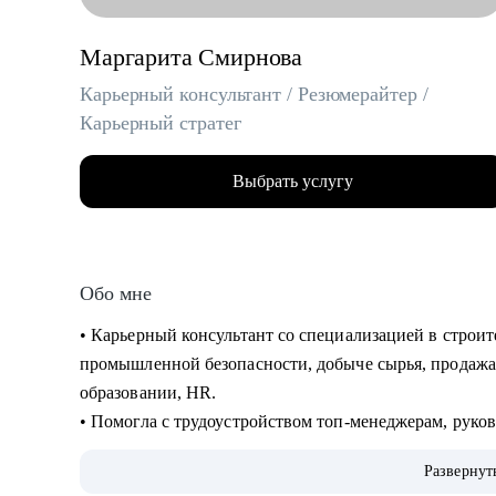
Маргарита Смирнова
Карьерный консультант / Резюмерайтер /
Карьерный стратег
Выбрать услугу
Обо мне
• Карьерный консультант со специализацией в строи
промышленной безопасности, добыче сырья, продажах
образовании, HR.
• Помогла с трудоустройством топ-менеджерам, руко
Газпром, Сибур, Роснефть, Яндекс, Сбер, ВТБ, Danon
Развернут
• 15 лет в HR и 8 лет в карьерном консультировании.