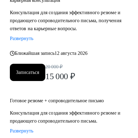
карьерная консультация
Руководителям высшего и среднего звена, специалистам в
Консультация для создания эффективного резюме и
сферах:
продающего сопроводительного письма, получения
• Продаж и работы с клиентами (B2B, B2C, B2G, E-
ответов на карьерные вопросы.
commerce)
Развернуть
• Финансов
• HoReCa
Ближайшая запись
12 августа 2026
• Образования/Ed-tech
• Маркетинга
20 000
₽
• Закупок/Логистики.
Записаться
15 000
₽
Готовое резюме + сопроводительное письмо
Консультация для создания эффективного резюме и
продающего сопроводительного письма.
Развернуть