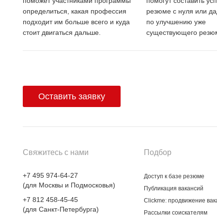
поможет участниками программы
помогут составить ус
определиться, какая профессия
резюме с нуля или да
подходит им больше всего и куда
по улучшению уже
стоит двигаться дальше.
существующего резю
Оставить заявку
Свяжитесь с нами
Подбор
+7 495 974-64-27
Доступ к базе резюме
(для Москвы и Подмосковья)
Публикация вакансий
+7 812 458-45-45
Clickme: продвижение вак
(для Санкт-Петербурга)
Рассылки соискателям