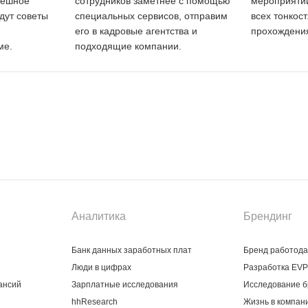
пешное
сотрудников заметнее с помощью
мероприятий
дут советы
специальных сервисов, отправим
всех тонкос
его в кадровые агентства и
прохождения
ме.
подходящие компании.
Аналитика
Брендинг
Банк данных заработных плат
Бренд работод
Люди в цифрах
Разработка EVP
ансий
Зарплатные исследования
Исследование б
hhResearch
Жизнь в компан