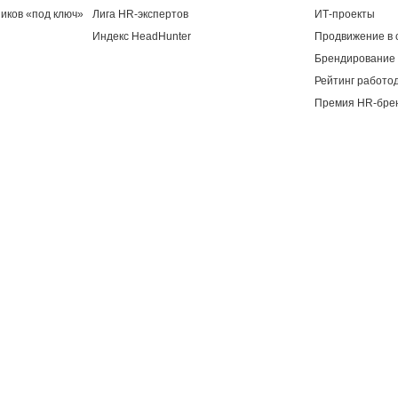
иков «под ключ»
Лига HR-экспертов
ИТ-проекты
Индекс HeadHunter
Продвижение в 
Брендирование 
Рейтинг работо
Премия HR-бре