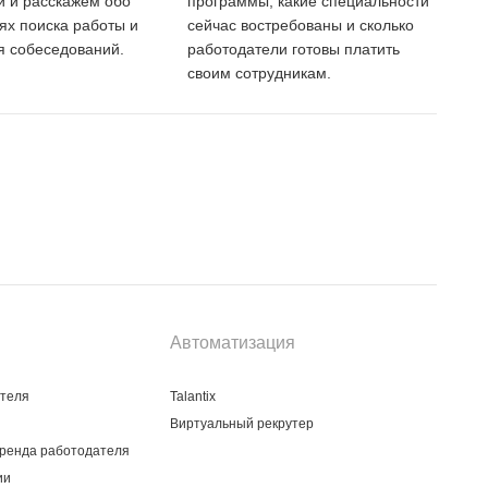
 и расскажем обо
программы, какие специальности
тях поиска работы и
сейчас востребованы и сколько
 собеседований.
работодатели готовы платить
своим сотрудникам.
Автоматизация
ателя
Talantix
Виртуальный рекрутер
ренда работодателя
ии