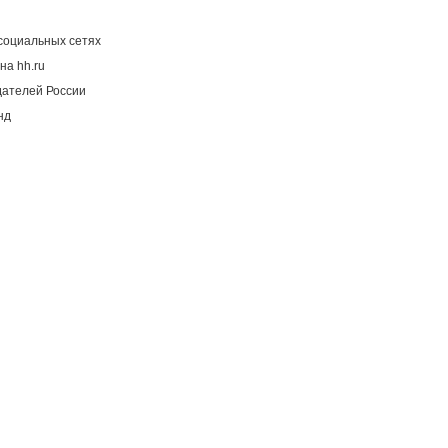
социальных сетях
на hh.ru
дателей России
нд