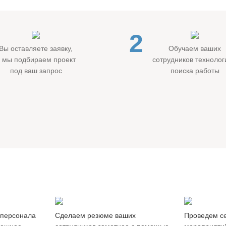
2
Вы оставляете заявку,
Обучаем ваших
а мы подбираем проект
сотрудников техноло
под ваш запрос
поиска работы
Продвижение
Вебина
резюме
и мастер
 персонала
Cделаем резюме ваших
Проведем с