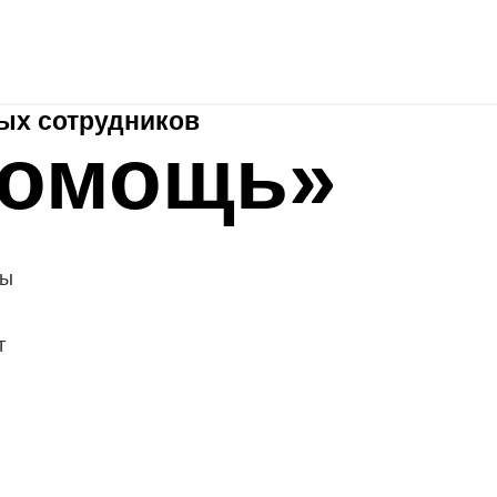
HRspace - подбор сотрудников «под ключ»
Рекламные 
Аутплейсме нт
ых сотрудников
помощь»
ты
т