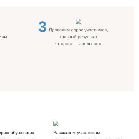
3
Проводим опрос участников,
гиям
главный результат
которого — лояльность
ры
Обзор
-классы
рынка труда
ерию обучающих
Расскажем участникам