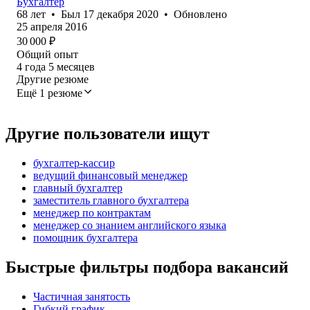
Бухгалтер
68
лет
•
Был
17 декабря 2020
•
Обновлено
25 апреля 2016
30 000
₽
Общий опыт
4
года
5
месяцев
Другие резюме
Ещё 1 резюме
Другие пользователи ищут
бухгалтер-кассир
ведущий финансовый менеджер
главный бухгалтер
заместитель главного бухгалтера
менеджер по контрактам
менеджер со знанием английского языка
помощник бухгалтера
Быстрые фильтры подбора вакансий
Частичная занятость
Гибкий график