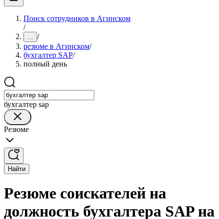
Поиск сотрудников в Агинском
/
/
...
резюме в Агинском
/
бухгалтер SAP
/
полный день
бухгалтер sap
Резюме
Найти
Резюме соискателей на
должность бухгалтера SAP на