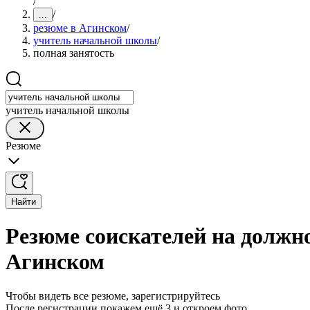
/
/
...
резюме в Агинском
/
учитель начальной школы
/
полная занятость
учитель начальной школы
Резюме
Найти
Резюме соискателей на должн
Агинском
Чтобы видеть все резюме, зарегистрируйтесь
После регистрации покажем ещё 3 и откроем фото