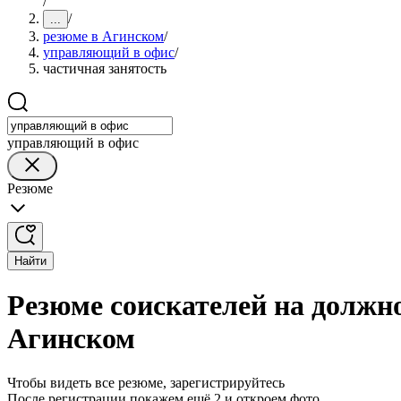
/
/
...
резюме в Агинском
/
управляющий в офис
/
частичная занятость
управляющий в офис
Резюме
Найти
Резюме соискателей на должн
Агинском
Чтобы видеть все резюме, зарегистрируйтесь
После регистрации покажем ещё 2 и откроем фото