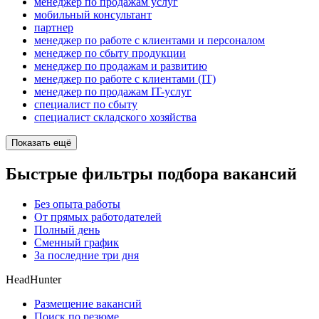
менеджер по продажам услуг
мобильный консультант
партнер
менеджер по работе с клиентами и персоналом
менеджер по сбыту продукции
менеджер по продажам и развитию
менеджер по работе с клиентами (IT)
менеджер по продажам IT-услуг
специалист по сбыту
специалист складского хозяйства
Показать ещё
Быстрые фильтры подбора вакансий
Без опыта работы
От прямых работодателей
Полный день
Сменный график
За последние три дня
HeadHunter
Размещение вакансий
Поиск по резюме