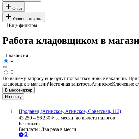
Опыт
Уровень дохода
Ещё фильтры
Работа кладовщиком в магази
, 1 вакансия
По вашему запросу ещё будут появляться новые вакансии. При
кладовщик в магазин
Частичная занятость
Агинское
Ключевые сл
В мессенджер
На почту
Продавец (Агинское, Агинское, Советская, 113)
43 250
–
56 230
₽
за месяц,
до вычета налогов
Без опыта
Выплаты: Два раза в месяц