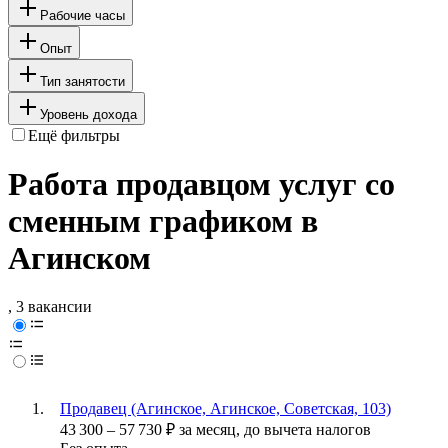
Рабочие часы
Опыт
Тип занятости
Уровень дохода
Ещё фильтры
Работа продавцом услуг со
сменным графиком в
Агинском
, 3 вакансии
Продавец (Агинское, Агинское, Советская, 103)
43 300
–
57 730
₽
за месяц,
до вычета налогов