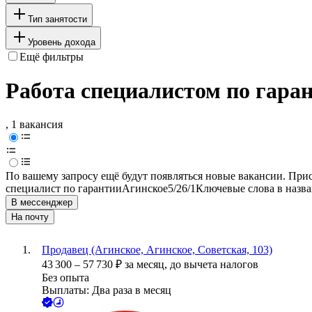
Тип занятости
Уровень дохода
Ещё фильтры
Работа специалистом по гара
, 1 вакансия
По вашему запросу ещё будут появляться новые вакансии. При
специалист по гарантии
Агинское
5/2
6/1
Ключевые слова в назва
В мессенджер
На почту
Продавец (Агинское, Агинское, Советская, 103)
43 300
–
57 730
₽
за месяц,
до вычета налогов
Без опыта
Выплаты: Два раза в месяц