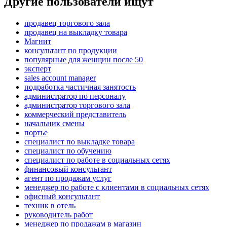
Другие пользователи ищут
продавец торгового зала
продавец на выкладку товара
Магнит
консультант по продукции
популярные для женщин после 50
эксперт
sales account manager
подработка частичная занятость
администратор по персоналу
администратор торгового зала
коммерческий представитель
начальник смены
портье
специалист по выкладке товара
специалист по обучению
специалист по работе в социальных сетях
финансовый консультант
агент по продажам услуг
менеджер по работе с клиентами в социальных сетях
офисный консультант
техник в отель
руководитель работ
менеджер по продажам в магазин