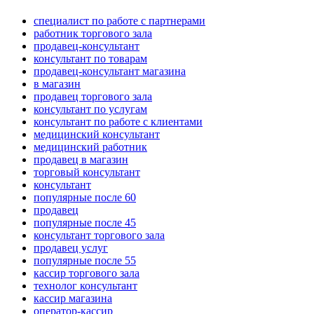
специалист по работе с партнерами
работник торгового зала
продавец-консультант
консультант по товарам
продавец-консультант магазина
в магазин
продавец торгового зала
консультант по услугам
консультант по работе с клиентами
медицинский консультант
медицинский работник
продавец в магазин
торговый консультант
консультант
популярные после 60
продавец
популярные после 45
консультант торгового зала
продавец услуг
популярные после 55
кассир торгового зала
технолог консультант
кассир магазина
оператор-кассир