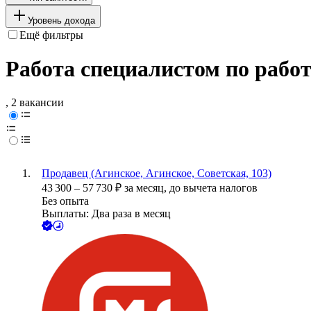
Уровень дохода
Ещё фильтры
Работа специалистом по работ
, 2 вакансии
Продавец (Агинское, Агинское, Советская, 103)
43 300
–
57 730
₽
за месяц,
до вычета налогов
Без опыта
Выплаты: Два раза в месяц