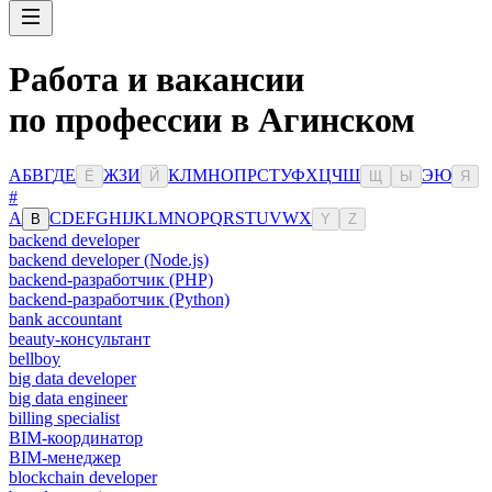
Работа и вакансии
по профессии в Агинском
А
Б
В
Г
Д
Е
Ж
З
И
К
Л
М
Н
О
П
Р
С
Т
У
Ф
Х
Ц
Ч
Ш
Э
Ю
Ё
Й
Щ
Ы
Я
#
A
C
D
E
F
G
H
I
J
K
L
M
N
O
P
Q
R
S
T
U
V
W
X
B
Y
Z
backend developer
backend developer (Node.js)
backend-разработчик (PHP)
backend-разработчик (Python)
bank accountant
beauty-консультант
bellboy
big data developer
big data engineer
billing specialist
BIM-координатор
BIM-менеджер
blockchain developer