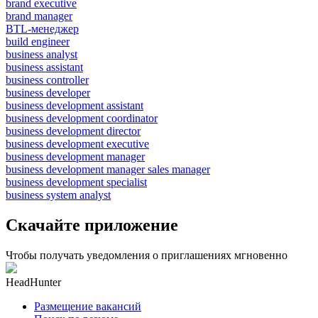
brand executive
brand manager
BTL-менеджер
build engineer
business analyst
business assistant
business controller
business developer
business development assistant
business development coordinator
business development director
business development executive
business development manager
business development manager sales manager
business development specialist
business system analyst
Скачайте приложение
Чтобы получать уведомления о приглашениях мгновенно
HeadHunter
Размещение вакансий