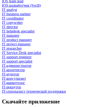
IOS team lead
IOS-разработчик (Swift)
IT analyst
IT business partner
IT coordinator
IT copywriter
IT director
IT helpdesk specialist
IT manager
IT product manager
IT project manager
IT researcher
IT Service Desk specialist
IT support engineer
IT support specialist
IT-администратор
IT-архитектор
IT-аудитор
IT-консультант
IT-маркетолог
IT-рекрутер
IT-специалист технической поддержки
Скачайте приложение