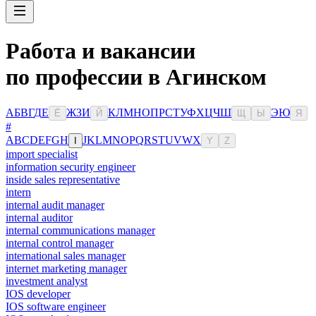
Работа и вакансии
по профессии в Агинском
А
Б
В
Г
Д
Е
Ж
З
И
К
Л
М
Н
О
П
Р
С
Т
У
Ф
Х
Ц
Ч
Ш
Э
Ю
Ё
Й
Щ
Ы
Я
#
A
B
C
D
E
F
G
H
J
K
L
M
N
O
P
Q
R
S
T
U
V
W
X
I
Y
Z
import specialist
information security engineer
inside sales representative
intern
internal audit manager
internal auditor
internal communications manager
internal control manager
international sales manager
internet marketing manager
investment analyst
IOS developer
IOS software engineer