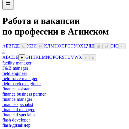
Работа и вакансии
по профессии в Агинском
А
Б
В
Г
Д
Е
Ж
З
И
К
Л
М
Н
О
П
Р
С
Т
У
Ф
Х
Ц
Ч
Ш
Э
Ю
Ё
Й
Щ
Ы
Я
#
A
B
C
D
E
G
H
I
J
K
L
M
N
O
P
Q
R
S
T
U
V
W
X
F
Y
Z
facility manager
F&B manager
field engineer
field force manager
field service engineer
finance assistant
finance business partner
finance manager
finance specialist
financial manager
financial specialist
flash developer
flash-дизайнер