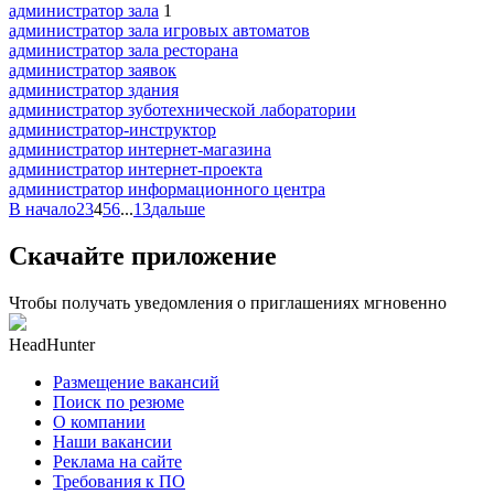
администратор зала
1
администратор зала игровых автоматов
администратор зала ресторана
администратор заявок
администратор здания
администратор зуботехнической лаборатории
администратор-инструктор
администратор интернет-магазина
администратор интернет-проекта
администратор информационного центра
В начало
2
3
4
5
6
...
13
дальше
Скачайте приложение
Чтобы получать уведомления о приглашениях мгновенно
HeadHunter
Размещение вакансий
Поиск по резюме
О компании
Наши вакансии
Реклама на сайте
Требования к ПО