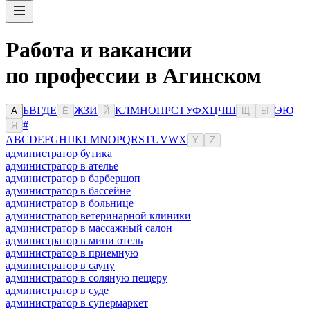
Работа и вакансии
по профессии в Агинском
Б
В
Г
Д
Е
Ж
З
И
К
Л
М
Н
О
П
Р
С
Т
У
Ф
Х
Ц
Ч
Ш
Э
Ю
А
Ё
Й
Щ
Ы
#
Я
A
B
C
D
E
F
G
H
I
J
K
L
M
N
O
P
Q
R
S
T
U
V
W
X
Y
Z
администратор бутика
администратор в ателье
администратор в барбершоп
администратор в бассейне
администратор в больнице
администратор ветеринарной клиники
администратор в массажный салон
администратор в мини отель
администратор в приемную
администратор в сауну
администратор в соляную пещеру
администратор в суде
администратор в супермаркет