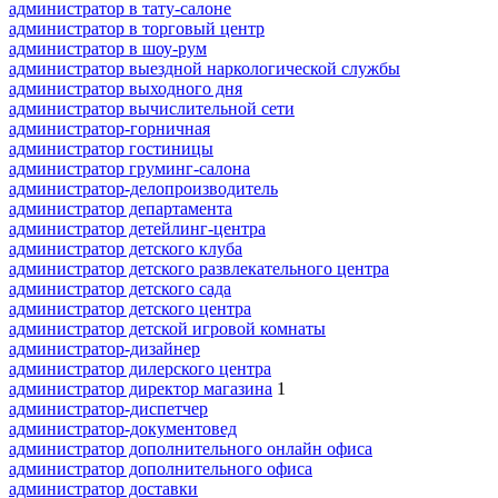
администратор в тату-салоне
администратор в торговый центр
администратор в шоу-рум
администратор выездной наркологической службы
администратор выходного дня
администратор вычислительной сети
администратор-горничная
администратор гостиницы
администратор груминг-салона
администратор-делопроизводитель
администратор департамента
администратор детейлинг-центра
администратор детского клуба
администратор детского развлекательного центра
администратор детского сада
администратор детского центра
администратор детской игровой комнаты
администратор-дизайнер
администратор дилерского центра
администратор директор магазина
1
администратор-диспетчер
администратор-документовед
администратор дополнительного онлайн офиса
администратор дополнительного офиса
администратор доставки