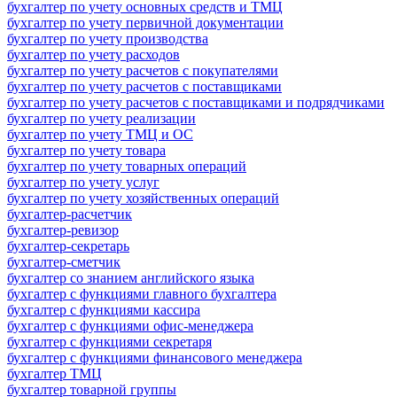
бухгалтер по учету основных средств и ТМЦ
бухгалтер по учету первичной документации
бухгалтер по учету производства
бухгалтер по учету расходов
бухгалтер по учету расчетов с покупателями
бухгалтер по учету расчетов с поставщиками
бухгалтер по учету расчетов с поставщиками и подрядчиками
бухгалтер по учету реализации
бухгалтер по учету ТМЦ и ОС
бухгалтер по учету товара
бухгалтер по учету товарных операций
бухгалтер по учету услуг
бухгалтер по учету хозяйственных операций
бухгалтер-расчетчик
бухгалтер-ревизор
бухгалтер-секретарь
бухгалтер-сметчик
бухгалтер со знанием английского языка
бухгалтер с функциями главного бухгалтера
бухгалтер с функциями кассира
бухгалтер с функциями офис-менеджера
бухгалтер с функциями секретаря
бухгалтер с функциями финансового менеджера
бухгалтер ТМЦ
бухгалтер товарной группы