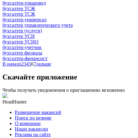
бухгалтер-товаровед
бухгалтер ТСЖ
бухгалтер ТСЖ
бухгалтер-универсал
бухгалтер управленческого учета
бухгалтер (услуги)
бухгалтер УСН
бухгалтер УСНО
бухгалтер-учетчик
бухгалтер филиала
бухгалтер-финансист
В начало
2
3
4
5
6
7
дальше
Скачайте приложение
Чтобы получать уведомления о приглашениях мгновенно
HeadHunter
Размещение вакансий
Поиск по резюме
О компании
Наши вакансии
Реклама на сайте