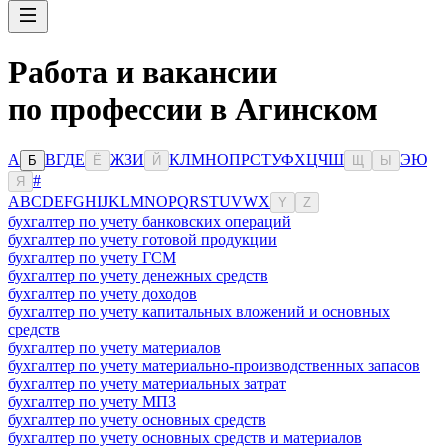
Работа и вакансии
по профессии в Агинском
А
В
Г
Д
Е
Ж
З
И
К
Л
М
Н
О
П
Р
С
Т
У
Ф
Х
Ц
Ч
Ш
Э
Ю
Б
Ё
Й
Щ
Ы
#
Я
A
B
C
D
E
F
G
H
I
J
K
L
M
N
O
P
Q
R
S
T
U
V
W
X
Y
Z
бухгалтер по учету банковских операций
бухгалтер по учету готовой продукции
бухгалтер по учету ГСМ
бухгалтер по учету денежных средств
бухгалтер по учету доходов
бухгалтер по учету капитальных вложений и основных
средств
бухгалтер по учету материалов
бухгалтер по учету материально-производственных запасов
бухгалтер по учету материальных затрат
бухгалтер по учету МПЗ
бухгалтер по учету основных средств
бухгалтер по учету основных средств и материалов