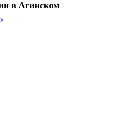
сии в Агинском
#