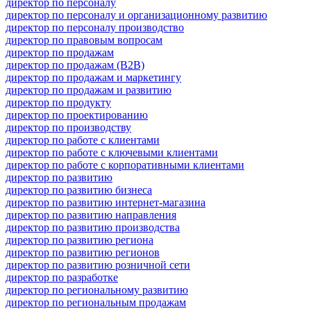
директор по персоналу
директор по персоналу и организационному развитию
директор по персоналу производство
директор по правовым вопросам
директор по продажам
директор по продажам (B2B)
директор по продажам и маркетингу
директор по продажам и развитию
директор по продукту
директор по проектированию
директор по производству
директор по работе с клиентами
директор по работе с ключевыми клиентами
директор по работе с корпоративными клиентами
директор по развитию
директор по развитию бизнеса
директор по развитию интернет-магазина
директор по развитию направления
директор по развитию производства
директор по развитию региона
директор по развитию регионов
директор по развитию розничной сети
директор по разработке
директор по региональному развитию
директор по региональным продажам