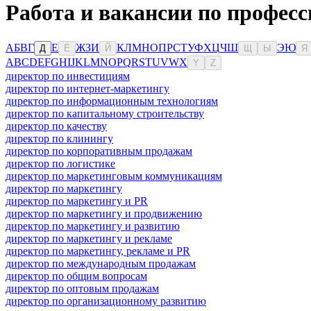
Работа и вакансии по профес
А
Б
В
Г
Е
Ж
З
И
К
Л
М
Н
О
П
Р
С
Т
У
Ф
Х
Ц
Ч
Ш
Э
Ю
Д
Ё
Й
Щ
Ы
Я
A
B
C
D
E
F
G
H
I
J
K
L
M
N
O
P
Q
R
S
T
U
V
W
X
Y
Z
директор по инвестициям
директор по интернет-маркетингу
директор по информационным технологиям
директор по капитальному строительству
директор по качеству
директор по клинингу
директор по корпоративным продажам
директор по логистике
директор по маркетинговым коммуникациям
директор по маркетингу
директор по маркетингу и PR
директор по маркетингу и продвижению
директор по маркетингу и развитию
директор по маркетингу и рекламе
директор по маркетингу, рекламе и PR
директор по международным продажам
директор по общим вопросам
директор по оптовым продажам
директор по организационному развитию