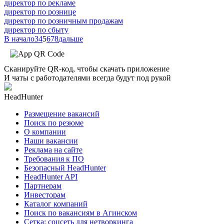
директор по рекламе
директор по рознице
директор по розничным продажам
директор по сбыту
В начало
3
4
5
6
7
8
дальше
Сканируйте QR-код, чтобы скачать приложение
И чаты с работодателями всегда будут под рукой
HeadHunter
Размещение вакансий
Поиск по резюме
О компании
Наши вакансии
Реклама на сайте
Требования к ПО
Безопасный HeadHunter
HeadHunter API
Партнерам
Инвесторам
Каталог компаний
Поиск по вакансиям в Агинском
Сетка: соцсеть для нетворкинга