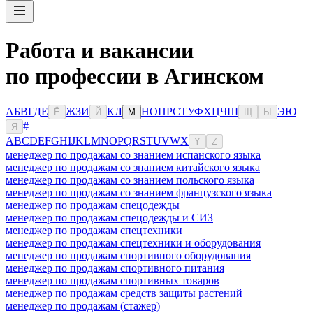
Работа и вакансии
по профессии в Агинском
А
Б
В
Г
Д
Е
Ж
З
И
К
Л
Н
О
П
Р
С
Т
У
Ф
Х
Ц
Ч
Ш
Э
Ю
Ё
Й
М
Щ
Ы
#
Я
A
B
C
D
E
F
G
H
I
J
K
L
M
N
O
P
Q
R
S
T
U
V
W
X
Y
Z
менеджер по продажам со знанием испанского языка
менеджер по продажам со знанием китайского языка
менеджер по продажам со знанием польского языка
менеджер по продажам со знанием французского языка
менеджер по продажам спецодежды
менеджер по продажам спецодежды и СИЗ
менеджер по продажам спецтехники
менеджер по продажам спецтехники и оборудования
менеджер по продажам спортивного оборудования
менеджер по продажам спортивного питания
менеджер по продажам спортивных товаров
менеджер по продажам средств защиты растений
менеджер по продажам (стажер)