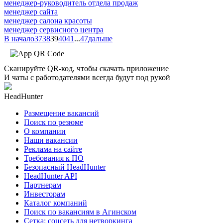
менеджер-руководитель отдела продаж
менеджер сайта
менеджер салона красоты
менеджер сервисного центра
В начало
37
38
39
40
41
...
47
дальше
Сканируйте QR-код, чтобы скачать приложение
И чаты с работодателями всегда будут под рукой
HeadHunter
Размещение вакансий
Поиск по резюме
О компании
Наши вакансии
Реклама на сайте
Требования к ПО
Безопасный HeadHunter
HeadHunter API
Партнерам
Инвесторам
Каталог компаний
Поиск по вакансиям в Агинском
Сетка: соцсеть для нетворкинга