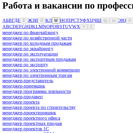
Работа и вакансии по профес
А
Б
В
Г
Д
Е
Ж
З
И
К
Л
Н
О
П
Р
С
Т
У
Ф
Х
Ц
Ч
Ш
Э
Ю
Ё
Й
М
Щ
Ы
Я
A
B
C
D
E
F
G
H
I
J
K
L
M
N
O
P
Q
R
S
T
U
V
W
X
Y
Z
менеджер по франчайзингу
менеджер по хозяйственной части
менеджер по холодным продажам
менеджер по эквайрингу
менеджер по эксплуатации
менеджер по экспортным продажам
менеджер по экспорту
менеджер по электронной коммерции
менеджер по электронным торгам
менеджер-представитель
менеджер-приемщик
менеджер программы лояльности
менеджер-продавец
менеджер проекта
менеджер проекта по строительству
менеджер-проектировщик
менеджер проектного офиса
менеджер проектных продаж
менеджер проектов 1С