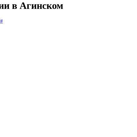
сии в Агинском
#