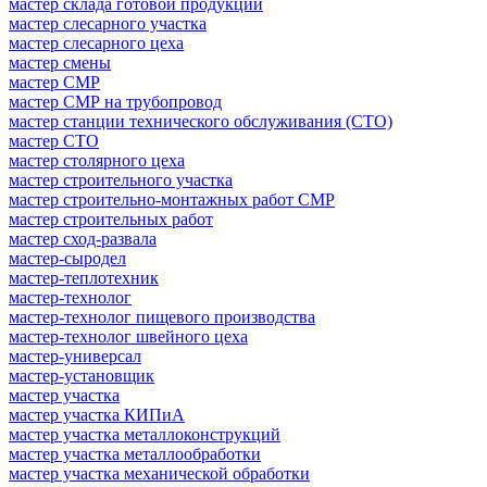
мастер склада готовой продукции
мастер слесарного участка
мастер слесарного цеха
мастер смены
мастер СМР
мастер СМР на трубопровод
мастер станции технического обслуживания (СТО)
мастер СТО
мастер столярного цеха
мастер строительного участка
мастер строительно-монтажных работ СМР
мастер строительных работ
мастер сход-развала
мастер-сыродел
мастер-теплотехник
мастер-технолог
мастер-технолог пищевого производства
мастер-технолог швейного цеха
мастер-универсал
мастер-установщик
мастер участка
мастер участка КИПиА
мастер участка металлоконструкций
мастер участка металлообработки
мастер участка механической обработки