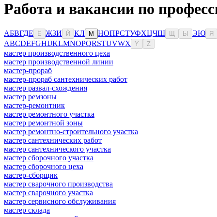
Работа и вакансии по профес
А
Б
В
Г
Д
Е
Ж
З
И
К
Л
Н
О
П
Р
С
Т
У
Ф
Х
Ц
Ч
Ш
Э
Ю
Ё
Й
М
Щ
Ы
Я
A
B
C
D
E
F
G
H
I
J
K
L
M
N
O
P
Q
R
S
T
U
V
W
X
Y
Z
мастер производственного цеха
мастер производственной линии
мастер-прораб
мастер-прораб сантехнических работ
мастер развал-схождения
мастер ремзоны
мастер-ремонтник
мастер ремонтного участка
мастер ремонтной зоны
мастер ремонтно-строительного участка
мастер сантехнических работ
мастер сантехнического участка
мастер сборочного участка
мастер сборочного цеха
мастер-сборщик
мастер сварочного производства
мастер сварочного участка
мастер сервисного обслуживания
мастер склада