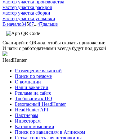
мастер участка производства
мастер участка раскроя
мастер участка сборки
мастер участка упаковки
В начало
3
4
5
6
7
...
47
дальше
Сканируйте QR-код, чтобы скачать приложение
И чаты с работодателями всегда будут под рукой
HeadHunter
Размещение вакансий
Поиск по резюме
О компании
Наши вакансии
Реклама на сайте
Требования к ПО
Безопасный HeadHunter
HeadHunter API
Партнерам
Инвесторам
Каталог компаний
Поиск по вакансиям в Агинском
Сетка: соцсеть для нетворкинга