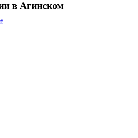
сии в Агинском
#