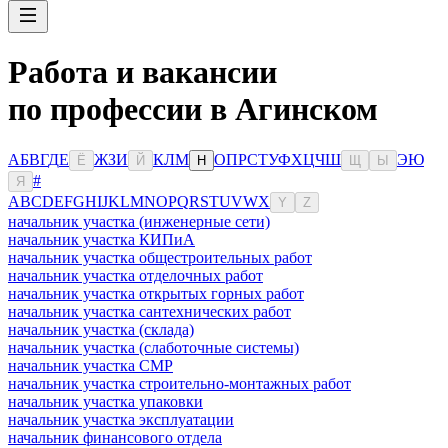
Работа и вакансии
по профессии в Агинском
А
Б
В
Г
Д
Е
Ж
З
И
К
Л
М
О
П
Р
С
Т
У
Ф
Х
Ц
Ч
Ш
Э
Ю
Ё
Й
Н
Щ
Ы
#
Я
A
B
C
D
E
F
G
H
I
J
K
L
M
N
O
P
Q
R
S
T
U
V
W
X
Y
Z
начальник участка (инженерные сети)
начальник участка КИПиА
начальник участка общестроительных работ
начальник участка отделочных работ
начальник участка открытых горных работ
начальник участка сантехнических работ
начальник участка (склада)
начальник участка (слаботочные системы)
начальник участка СМР
начальник участка строительно-монтажных работ
начальник участка упаковки
начальник участка эксплуатации
начальник финансового отдела