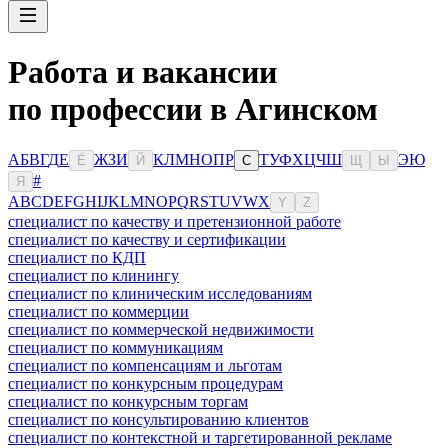
Работа и вакансии
по профессии в Агинском
А
Б
В
Г
Д
Е
Ж
З
И
К
Л
М
Н
О
П
Р
Т
У
Ф
Х
Ц
Ч
Ш
Э
Ю
Ё
Й
С
Щ
Ы
#
Я
A
B
C
D
E
F
G
H
I
J
K
L
M
N
O
P
Q
R
S
T
U
V
W
X
Y
Z
специалист по качеству и претензионной работе
специалист по качеству и сертификации
специалист по КДП
специалист по клинингу
специалист по клиническим исследованиям
специалист по коммерции
специалист по коммерческой недвижимости
специалист по коммуникациям
специалист по компенсациям и льготам
специалист по конкурсным процедурам
специалист по конкурсным торгам
специалист по консультированию клиентов
специалист по контекстной и таргетированной рекламе