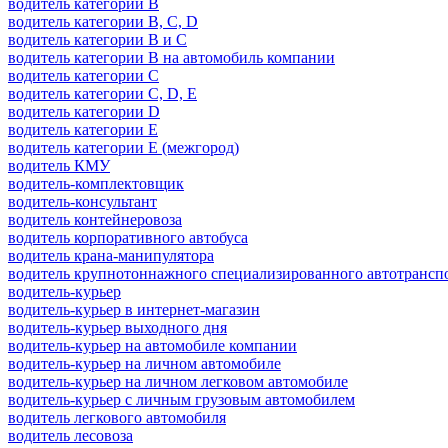
водитель категории B
водитель категории B, C, D
водитель категории B и C
водитель категории B на автомобиль компании
водитель категории C
водитель категории C, D, E
водитель категории D
водитель категории E
водитель категории E (межгород)
водитель КМУ
водитель-комплектовщик
водитель-консультант
водитель контейнеровоза
водитель корпоративного автобуса
водитель крана-манипулятора
водитель крупнотоннажного специализированного автотрансп
водитель-курьер
водитель-курьер в интернет-магазин
водитель-курьер выходного дня
водитель-курьер на автомобиле компании
водитель-курьер на личном автомобиле
водитель-курьер на личном легковом автомобиле
водитель-курьер с личным грузовым автомобилем
водитель легкового автомобиля
водитель лесовоза