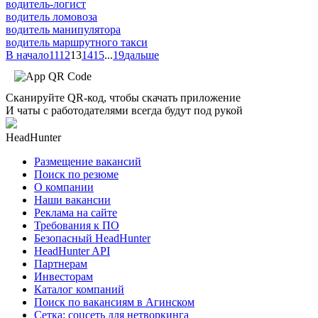
водитель-логист
водитель ломовоза
водитель манипулятора
водитель маршрутного такси
В начало
11
12
13
14
15
...
19
дальше
Сканируйте QR-код, чтобы скачать приложение
И чаты с работодателями всегда будут под рукой
HeadHunter
Размещение вакансий
Поиск по резюме
О компании
Наши вакансии
Реклама на сайте
Требования к ПО
Безопасный HeadHunter
HeadHunter API
Партнерам
Инвесторам
Каталог компаний
Поиск по вакансиям в Агинском
Сетка: соцсеть для нетворкинга