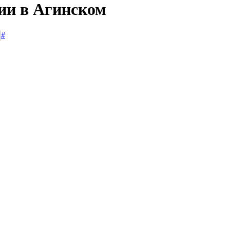
сии в Агинском
#