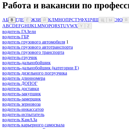
Работа и вакансии по профес
А
Б
Г
Д
Е
Ж
З
И
К
Л
М
Н
О
П
Р
С
Т
У
Ф
Х
Ц
Ч
Ш
Э
Ю
В
Ё
Й
Щ
Ы
Я
A
B
C
D
E
F
G
H
I
J
K
L
M
N
O
P
Q
R
S
T
U
V
W
X
Y
Z
водитель ГАЗели
водитель ГБР
водитель грузового автомобиля
1
водитель грузового автотранспорта
водитель грузового транспорта
водитель-грузчик
водитель-дальнобойщик
водитель-дальнобойщик (категории Е)
водитель дизельного погрузчика
водитель длинномера
водитель ДОПОГ
водитель доставки
водитель-закупщик
водитель-замерщик
водитель зерновоза
водитель-инкассатор
водитель-испытатель
водитель КамАЗа
водитель карьерного самосвала